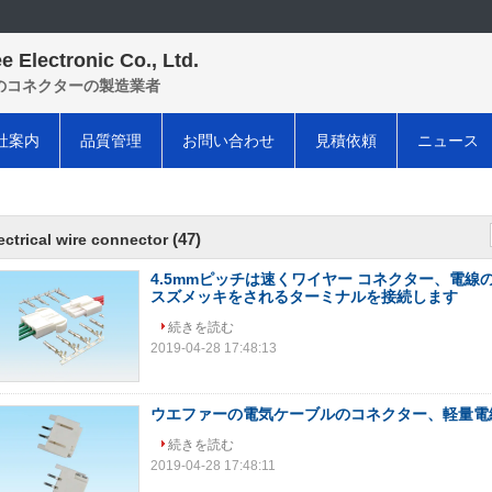
e Electronic Co., Ltd.
のコネクターの製造業者
社案内
品質管理
お問い合わせ
見積依頼
ニュース
(47)
ectrical wire connector
4.5mmピッチは速くワイヤー コネクター、電線
スズメッキをされるターミナルを接続します
続きを読む
2019-04-28 17:48:13
ウエファーの電気ケーブルのコネクター、軽量電
続きを読む
2019-04-28 17:48:11