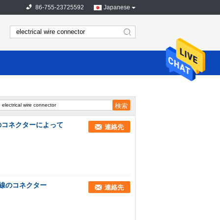
86-755-23725592
Japanese
search
のコネクターによって
連絡先
線のコネクター
連絡先