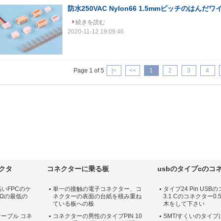
防水250VAC Nylon66 1.5mmピッチのはんだ
続きを読む
2020-11-12 19:09:46
Page 1 of 5
|<
<<
1
2
3
4
ネクタ
コネクターに乗る板
usbのタイプcのコ
高いFPCのケ
単一の接触の電子コネクター、コ
タイプ24 Pin US
MΩの最低の
ネクターの表面の台紙を積み重ね
3.1 Cのコネクター0.5
ている板への板
木をして下さい
ケーブル コネ
コネクターの男性のタイプPIN 10
SMT/すくいのタイプによ