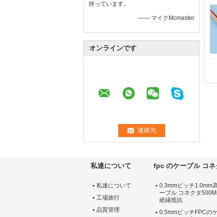
持っています。
—— マイクMcmaster
オンラインです
私達について
fpc のケーブル コ
私達について
0.3mmピッチ1.0mm
ーブル コネクタ500
工場旅行
絶縁抵抗
品質管理
0.5mmピッチFPCの