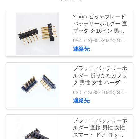
質
管
2.5mmピッチブレード
バッテリーホルダー 直
理
プラグ 3~16ピン 男性
女性ホルダー スマート
USD 0.13$~0.26$ MOQ:2000PCS
ドアロックラップトッ
私
連絡先
プ
達
ブラッド バッテリーホ
に
ルダー 折りたたみプラ
グ 男性 女性 ハーダー
連
スマート ドア ロック
USD 0.13$~0.26$ MOQ:2000PCS
ラップトップ 充電端末
絡
連絡先
ミニ
し
ブラッド バッテリーホ
な
ルダー 直接 男性 女性
スマート ドア ロック
さ