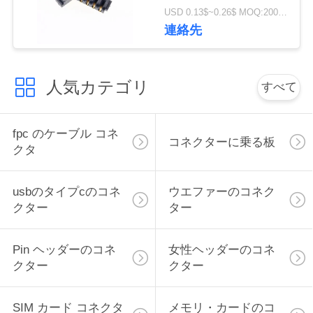
ラップトップ 充電端末
USD 0.13$~0.26$ MOQ:2000PCS
い
ミニ
連絡先
引
人気カテゴリ
すべて
用
を
fpc のケーブル コネ
コネクターに乗る板
クタ
要
求
usbのタイプcのコネ
ウエファーのコネク
し
クター
ター
な
Pin ヘッダーのコネ
女性ヘッダーのコネ
さ
クター
クター
い
SIM カード コネクタ
メモリ・カードのコ