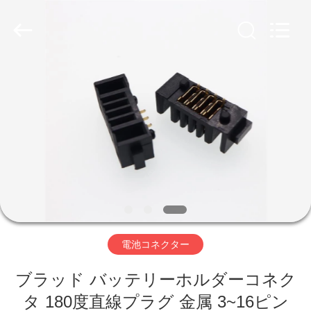
Dalee
Electronic
Co.,
Ltd..
All
Rights
Reserved.
Developed
家
by
ECER
プ
ロ
ダ
ク
ト
電池コネクター
ブラッド バッテリーホルダーコネク
私
タ 180度直線プラグ 金属 3~16ピン