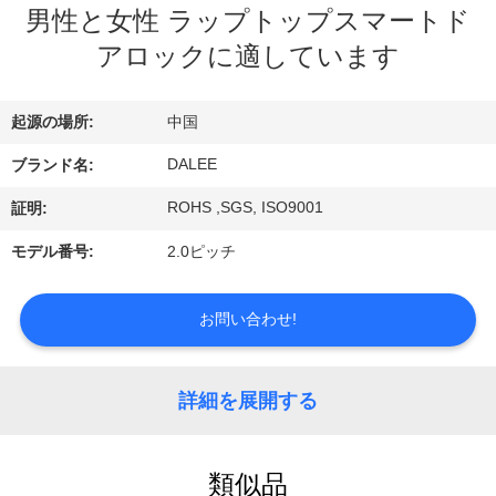
達
男性と女性 ラップトップスマートド
に
アロックに適しています
つ
起源の場所:
中国
い
DALEE
ブランド名:
て
ROHS ,SGS, ISO9001
証明:
工
モデル番号:
2.0ピッチ
場
お問い合わせ!
旅
行
詳細を展開する
品
類似品