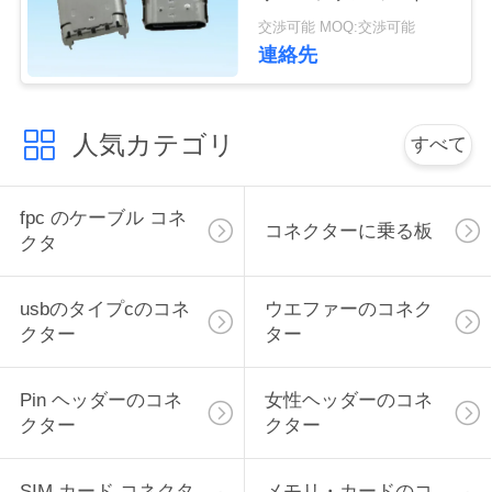
ターの女性の性
い
交渉可能 MOQ:交渉可能
連絡先
引
人気カテゴリ
すべて
用
を
fpc のケーブル コネ
コネクターに乗る板
要
クタ
求
usbのタイプcのコネ
ウエファーのコネク
し
クター
ター
な
Pin ヘッダーのコネ
女性ヘッダーのコネ
さ
クター
クター
い
SIM カード コネクタ
メモリ・カードのコ