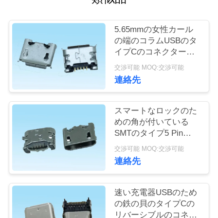
質
管
5.65mmの女性カール
の端のコラムUSBのタ
理
イプCのコネクターは
PCB板をタイプ インし
交渉可能 MOQ:交渉可能
ます
私
連絡先
達
スマートなロックのた
に
めの角が付いている
SMTのタイプ5 Pin
連
USB Cのコネクター
交渉可能 MOQ:交渉可能
絡
4.85mmのまっすぐな
連絡先
側面
し
速い充電器USBのため
な
の鉄の貝のタイプCの
さ
リバーシブルのコネク