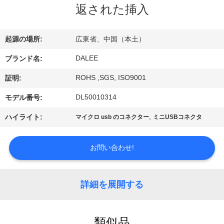
達
返された挿入
に
つ
起源の場所:
広東省、中国（本土）
い
DALEE
ブランド名:
て
ROHS ,SGS, ISO9001
証明:
DL50010314
モデル番号:
工
,
ハイライト:
マイクロ usb のコネクター
ミニUSBコネクタ
場
お問い合わせ!
旅
行
詳細を展開する
品
類似品