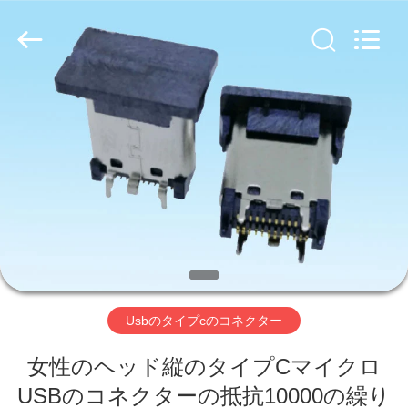
-
2026
Dalee
Electronic
Co.,
Ltd..
All
Rights
家
Reserved.
Developed
by
ECER
プ
ロ
ダ
ク
ト
Usbのタイプcのコネクター
女性のヘッド縦のタイプCマイクロ
私
USBのコネクターの抵抗10000の繰り